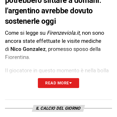
potrebbero slittare a domani:
l’argentino avrebbe dovuto
sostenerle oggi
Come si legge su
Firenzeviola.it
, non sono
ancora state effettuate le visite mediche
di
Nico Gonzalez
, promesso sposo della
Fiorentina.
Il giocatore in questo momento è nella bolla
della Nazionale Argentina e permane
READ MORE
l’incertezza sull’orario delle visite, tanto che
potrebbero slittare a domani. Le restrizioni
dovute al Covid e gli impegni dell’Argentina
IL CALCIO DEL GIORNO
stanno facendo leggermente slittare i tempi