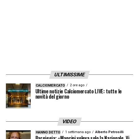
dell’affare, anche se dall’entourage filtra che
nelle prossime 24-48 ore il giocatore
passerà definitivamente le visite mediche
LA PLAYLIST DELLE NOSTRE TOP NEWS
ULTIMISSIME
2 ore ago
CALCIOMERCATO
Ultime notizie Calciomercato LIVE: tutte le
novità del giorno
VIDEO
1 settimana ago
Alberto Petrosilli
HANNO DETTO
Bargiggia: «Mancini voleva solo la Nazionale. Vi