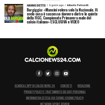
6 giorni ago
Alberto Petrosilli
HANNO DETTO
Bargiggia: «Mancini voleva solo la Nazionale. Vi
svelo cosa è successo davvero dietro le quinte
della FIGC. Campionato Primavera male del
calcio italiano» ESCLUSIVA e VIDEO
SCARICA L’APP DI CALCIO NEWS 24
CONTATTI
REDAZIONE
PRIVACY POLICY E TRATTAMENTO DEI DATI PERSONALI
INFORMATIVA ESTESA SUI COOKIE (COOKIE POLICY)
NETWORK SPORT REVIEW