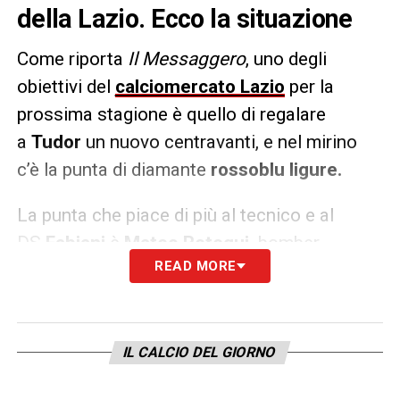
della Lazio. Ecco la situazione
Come riporta
Il Messaggero
, uno degli
obiettivi del
calciomercato Lazio
per la
prossima stagione è quello di regalare
a
Tudor
un nuovo centravanti, e nel mirino
c’è la punta di diamante
rossoblu ligure.
La punta che piace di più al tecnico e al
DS
Fabiani
è
Mateo Retegui,
bomber
READ MORE
del
Genoa
e della Nazionale di Spalletti. La
valutazione del Genoa, almeno 25 milioni di
euro, spaventa ma il club vuole provarci fino
in fondo.
IL CALCIO DEL GIORNO