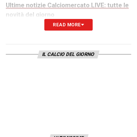
Ultime notizie Calciomercato LIVE: tutte le
novità del giorno
READ MORE
A centrocampo si attende un profondo
ricambio. Il centrocampista
Mkhitaryan
si
svincolerà a giugno, mentre
Calhanoglu
, il
IL CALCIO DEL GIORNO
cui contratto scadrà tra un anno, potrebbe
trasferirsi in Turchia al
Galatasaray
, dove
l’allenatore
Okan Buruk
lo attende. I
centrocampisti
Sucic
e
Zielinski
sono
totalmente confermati. In uscita ci sono
Diouf
, destinato al prestito per maturare, e
Frattesi
. Anche
Barella
e
Dumfries
potrebbero partire di fronte a offerte
economiche congrue; per quest’ultimo esiste