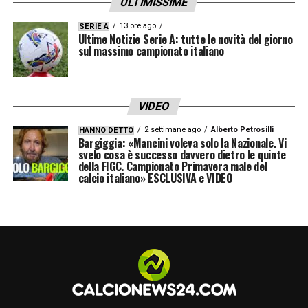
ULTIMISSIME
una clausola rescissoria da
25 milioni
. Per
13 ore ago
SERIE A
Luis Henrique
si attendono eventuali
Ultime Notizie Serie A: tutte le novità del giorno
sul massimo campionato italiano
estimatori sul mercato.
In attacco, l’allenatore
Chivu
ha promosso a
VIDEO
pieni voti l’attaccante
Pio Esposito
, che sarà
2 settimane ago
Alberto Petrosilli
HANNO DETTO
valorizzato dal club.
Bonny
ricoprirà il ruolo
Bargiggia: «Mancini voleva solo la Nazionale. Vi
svelo cosa è successo davvero dietro le quinte
di quarta punta e
Lautaro
resta incedibile. La
della FIGC. Campionato Primavera male del
calcio italiano» ESCLUSIVA e VIDEO
situazione cambia per
Marcus Thuram
:
nonostante i
12
gol stagionali messi a
referto, l’attaccante, arrivato a parametro
zero nel
2023
, potrebbe essere sacrificato
sul mercato per garantire una robusta
plusvalenza al bilancio societario.