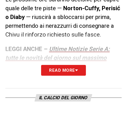
quale delle tre piste —
Norton-Cuffy, Perisić
o Diaby
— riuscirà a sbloccarsi per prima,
permettendo ai nerazzurri di consegnare a
Chivu il rinforzo richiesto sulle fasce.
LEGGI ANCHE –
Ultime Notizie Serie A:
tutte le novità del giorno sul massimo
campionato italiano
READ MORE
LA PLAYLIST DELLE NOSTRE TOP NEWS
IL CALCIO DEL GIORNO