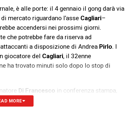
ale, è alle porte: il 4 gennaio il gong darà via
ci di mercato riguardano l’asse
Cagliari
–
rebbe accendersi nei prossimi giorni.
nte che potrebbe fare da riserva ad
o attaccanti a disposizione di Andrea
Pirlo
. I
n giocatore del
Cagliari
, il 32enne
one ha trovato minuti solo dopo lo stop di
enatore
Di Francesco
in conferenza stampa,
osa molto folta e
Pavoletti
potrebbe essere uno
EAD MORE
sferimento dell’attaccante in bianconero la
 con il terzino statunitense Bryan
Reynolds
che
e ma non potrà tenerlo in rosa perchè non