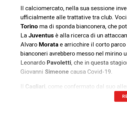
Il calciomercato, nella sua sessione invern
ufficialmente alle trattative tra club. Vo
Torino
ma di sponda bianconera, che pot
La
Juventus
è alla ricerca di un attacca
Alvaro
Morata
e arricchire il corto parc
bianconeri avrebbero messo nel mirino u
Leonardo
Pavoletti
, che in questa stagi
Giovanni
Simeone
causa Covid-19.
Il
Cagliari
, come confermato dal suo all
dovrà necessariamente alleggerire una r
R
dei partenti. Per trovare l’accordo al tra
proposta sarebbe uno scambio di prestiti
la
Juventus
è molto vicina ad acquistar