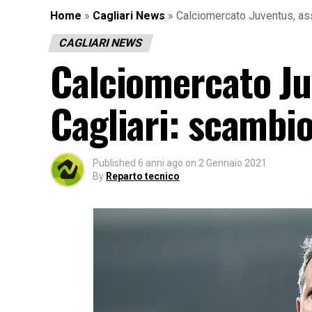
Home
»
Cagliari News
»
Calciomercato Juventus, asse
CAGLIARI NEWS
Calciomercato Juv
Cagliari: scambio
Published
6 anni ago
on
2 Gennaio 2021
By
Reparto tecnico