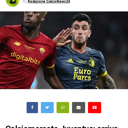
By
Redazione CalcioNews24