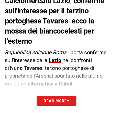
Calciomercato Lazio, conferme
sull’interesse per il terzino
portoghese Tavares: ecco la
mossa dei biancocelesti per
l’esterno
Repubblica edizione Roma
riporta conferme
sull’interesse della
Lazio
nei confronti
di
Nuno Tavares
, terzino portoghese di
proprietà dell’Arsenal spuntato nelle ultime
ore come
alternativa a Cabal
.
Un incontro con l’entourage del giocatore
,
READ MORE
classe 2000 reduce dal prestito al
Notthingham Forest
, c’è già stato e ha