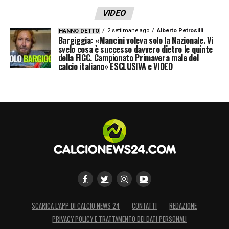
VIDEO
2 settimane ago
Alberto Petrosilli
HANNO DETTO
Bargiggia: «Mancini voleva solo la Nazionale. Vi
svelo cosa è successo davvero dietro le quinte
della FIGC. Campionato Primavera male del
calcio italiano» ESCLUSIVA e VIDEO
SCARICA L’APP DI CALCIO NEWS 24
CONTATTI
REDAZIONE
PRIVACY POLICY E TRATTAMENTO DEI DATI PERSONALI