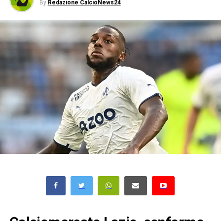
By
Redazione CalcioNews24