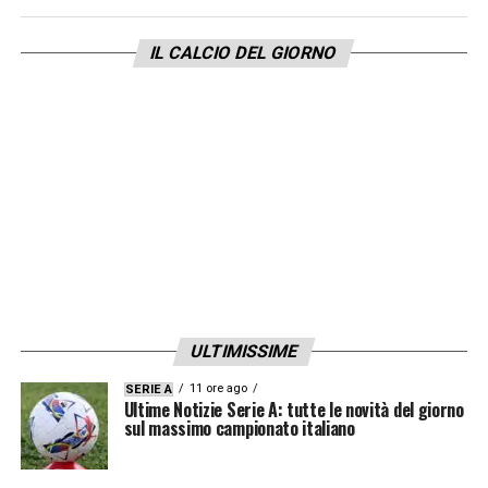
aperto ad un’altra possibilità in quel
IL CALCIO DEL GIORNO
ruolo.
Solo un sondaggio al momento
, ma
che rientra in pieno modus operandi del club,
che gioca contemporaneamente su più
tavoli.
LA PLAYLIST DELLE NOSTRE TOP NEWS
ULTIMISSIME
11 ore ago
SERIE A
Ultime Notizie Serie A: tutte le novità del giorno
sul massimo campionato italiano