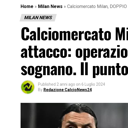
Home
»
Milan News
»
Calciomercato Milan, DOPPIO C
MILAN NEWS
Calciomercato M
attacco: operazio
sognano. Il punto
Published
2 anni ago
on
6 Luglio 2024
By
Redazione CalcioNews24