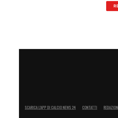
R
SCARICA L’APP DI CALCIO NEWS 24
CONTATTI
REDAZION