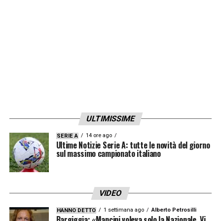
prolunghi il contratto col
Monaco
(in
scadenza nel 2022) almeno di un anno.
LA PLAYLIST DELLE NOSTRE TOP NEWS
ULTIMISSIME
14 ore ago
SERIE A
Ultime Notizie Serie A: tutte le novità del giorno
sul massimo campionato italiano
VIDEO
1 settimana ago
Alberto Petrosilli
HANNO DETTO
Bargiggia: «Mancini voleva solo la Nazionale. Vi