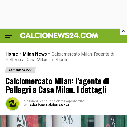
×
Home
»
Milan News
»
Calciomercato Milan: l’agente di
Pellegri a Casa Milan. I dettagli
MILAN NEWS
Calciomercato Milan: l’agente di
Pellegri a Casa Milan. I dettagli
Published
5 anni ago
on
20 Agosto 2021
By
Redazione CalcioNews24