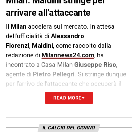
Milan: Maldini stringe per
arrivare all’attaccante
Il
Milan
accelera sul mercato. In attesa
dell’ufficialità di
Alessandro
Florenzi
,
Maldini
, come raccolto dalla
redazione di
Milannews24.com
, ha
incontrato a Casa Milan
Giuseppe Riso
,
agente di
Pietro
Pellegri
. Si stringe dunque
per l’arrivo dell’attaccante che occuperà il
ruolo di terza punta alle spalle
READ MORE
di
Ibrahimovic
e
Giroud
.
Pellegri dovrebbe arrivare al Milan con la
formula del prestito con diritto di riscatto:
IL CALCIO DEL GIORNO
prima è necessario però che il classe 2001