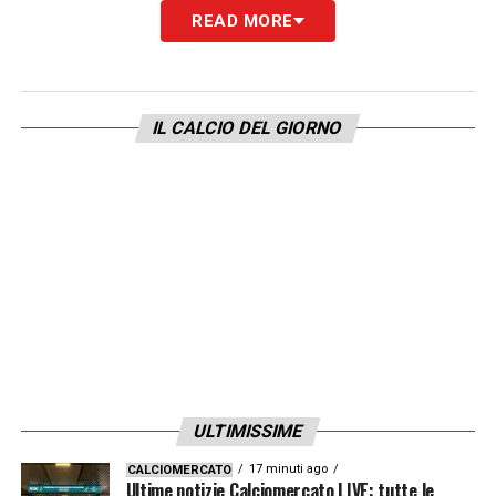
READ MORE
QUOTE MILAN GENOA
– I rossoneri
ospitano in casa il Genoa di De Rossi:
obbligo tre punti per rimanere nel gruppo di
IL CALCIO DEL GIORNO
testa della classifica.
La quota OVER 0.5 (almeno un gol nel
match) è data a 8.00 su SNAI
grazie alla
super quota
maggiorata
offerta ai nuovi
clienti tramite link.
La stessa giocata è quotata 1.02
su
Goldbet
e su
Lottomatica
.
LA PLAYLIST DELLE NOSTRE TOP NEWS
ULTIMISSIME
17 minuti ago
CALCIOMERCATO
Ultime notizie Calciomercato LIVE: tutte le