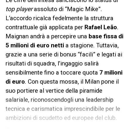
Le cifre dell’intesa sanciscono lo status di
top player
assoluto di “Magic Mike”.
L’accordo ricalca fedelmente la struttura
contrattuale già applicata per
Rafael Leão
.
Maignan andrà a percepire una
base fissa di
5 milioni di euro netti
a stagione. Tuttavia,
grazie a una serie di bonus “facili” e legati ai
risultati di squadra, l’ingaggio salirà
sensibilmente fino a toccare quota
7 milioni
di euro
. Con questa mossa, il Milan pone il
suo portiere al vertice della piramide
salariale, riconoscendogli una leadership
tecnica e carismatica imprescindibile per le
ambizioni di scudetto ed europee del club.