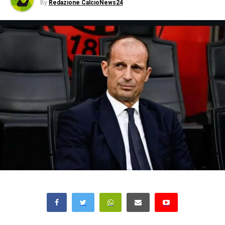
By
Redazione CalcioNews24