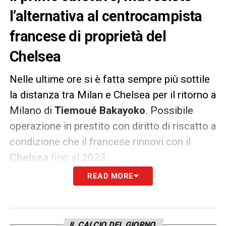
l’alternativa al centrocampista
francese di proprietà del
Chelsea
Nelle ultime ore si è fatta sempre più sottile
la distanza tra Milan e Chelsea per il ritorno a
Milano di
Tiemoué Bakayoko
. Possibile
operazione in prestito con diritto di riscatto a
condizione che il francese rinnovi con il
Chelsea
fino al 2023.
READ MORE
In caso di fumata nera, il direttore sportivo
Paolo
Maldini
ha pronta l’alternativa che
porta il nome di Yacine
Adli
. Attualmente la
IL CALCIO DEL GIORNO