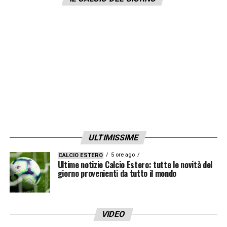
trattativa che potrebbe portare al
centrocampista del
Bordeaux
sembrerebbe
in frenata: la richiesta dei francesi resta
infatti superiore ai
10 milioni
di euro.
LA PLAYLIST DELLE NOSTRE TOP NEWS
ULTIMISSIME
5 ore ago
CALCIO ESTERO
Ultime notizie Calcio Estero: tutte le novità del
giorno provenienti da tutto il mondo
VIDEO