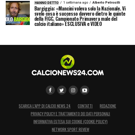
1 settimana ago
Alberto Petrosilli
HANNO DETTO
Bargiggia: «Mancini voleva solo la Nazionale. Vi
svelo cosa è successo davvero dietro le quinte
della FIGC. Campionato Primavera male del
calcio italiano» ESCLUSIVA e VIDEO
SCARICA L’APP DI CALCIO NEWS 24
CONTATTI
REDAZIONE
PRIVACY POLICY E TRATTAMENTO DEI DATI PERSONALI
INFORMATIVA ESTESA SUI COOKIE (COOKIE POLICY)
NETWORK SPORT REVIEW