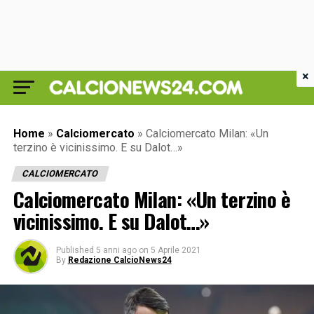
×
Home
»
Calciomercato
»
Calciomercato Milan: «Un
terzino è vicinissimo. E su Dalot…»
CALCIOMERCATO
Calciomercato Milan: «Un terzino è
vicinissimo. E su Dalot…»
Published
5 anni ago
on
5 Aprile 2021
By
Redazione CalcioNews24