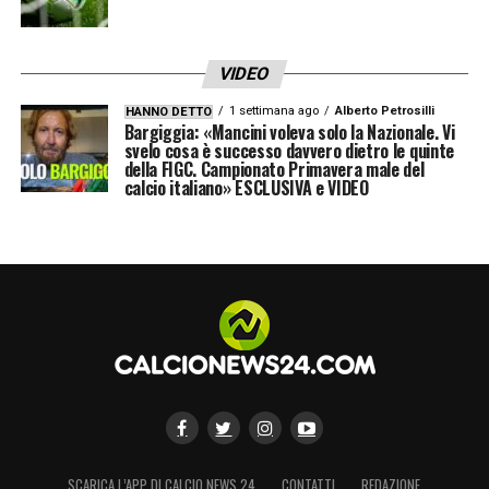
VIDEO
1 settimana ago
Alberto Petrosilli
HANNO DETTO
Bargiggia: «Mancini voleva solo la Nazionale. Vi
svelo cosa è successo davvero dietro le quinte
della FIGC. Campionato Primavera male del
calcio italiano» ESCLUSIVA e VIDEO
SCARICA L’APP DI CALCIO NEWS 24
CONTATTI
REDAZIONE