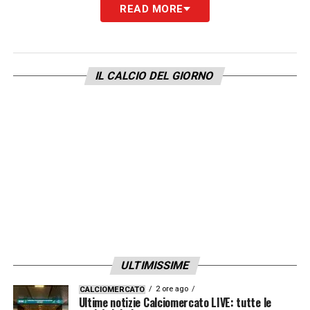
READ MORE
Conte e la rivoluzione tattica in atto, il suo
addio era nell’aria. Ora, il trasferimento al
Besiktas appare la soluzione migliore per
IL CALCIO DEL GIORNO
tutte le parti coinvolte.
L’ufficialità dell’operazione potrebbe arrivare
già nei prossimi giorni, chiudendo così uno
dei primi capitoli del mercato in uscita del
Napoli.
LA PLAYLIST DELLE NOSTRE TOP NEWS
ULTIMISSIME
2 ore ago
CALCIOMERCATO
Ultime notizie Calciomercato LIVE: tutte le