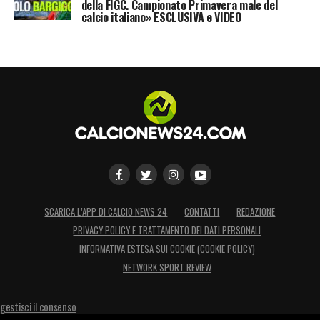
della FIGC. Campionato Primavera male del
calcio italiano» ESCLUSIVA e VIDEO
SCARICA L’APP DI CALCIO NEWS 24
CONTATTI
REDAZIONE
PRIVACY POLICY E TRATTAMENTO DEI DATI PERSONALI
INFORMATIVA ESTESA SUI COOKIE (COOKIE POLICY)
NETWORK SPORT REVIEW
gestisci il consenso