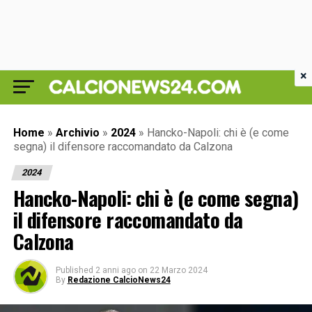
×
Home
»
Archivio
»
2024
»
Hancko-Napoli: chi è (e come
segna) il difensore raccomandato da Calzona
2024
Hancko-Napoli: chi è (e come segna)
il difensore raccomandato da
Calzona
Published
2 anni ago
on
22 Marzo 2024
By
Redazione CalcioNews24