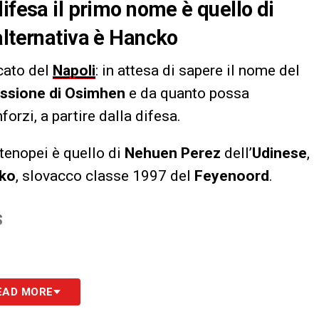
ifesa il primo nome è quello di
alternativa è Hancko
cato del
Napoli
: in attesa di sapere il nome del
ssione di Osimhen
e da quanto possa
forzi, a partire dalla difesa.
rtenopei è quello di
Nehuen Perez
dell’
Udinese
,
cko
, slovacco classe 1997 del
Feyenoord
.
S
EAD MORE