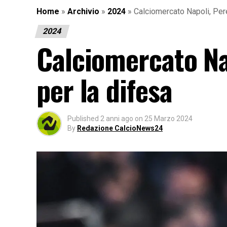
Home
»
Archivio
»
2024
»
Calciomercato Napoli, Per
2024
Calciomercato Na
per la difesa
Published
2 anni ago
on
25 Marzo 2024
By
Redazione CalcioNews24