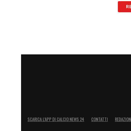
R
SCARICA L’APP DI CALCIO NEWS 24
CONTATTI
REDAZION