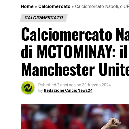
Home
»
Calciomercato
»
Calciomercato Napoli, è UF
CALCIOMERCATO
Calciomercato Nap
di MCTOMINAY: il
Manchester Unit
Published
2 anni ago
on
30 Agosto 2024
By
Redazione CalcioNews24