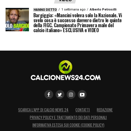
1 settimana ago
Alberto Petrosilli
HANNO DETTO
Bargiggia: «Mancini voleva solo la Nazionale. Vi
svelo cosa è successo davvero dietro le quinte
della FIGC. Campionato Primavera male del
calcio italiano» ESCLUSIVA e VIDEO
SCARICA L’APP DI CALCIO NEWS 24
CONTATTI
REDAZIONE
PRIVACY POLICY E TRATTAMENTO DEI DATI PERSONALI
INFORMATIVA ESTESA SUI COOKIE (COOKIE POLICY)