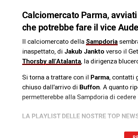
Calciomercato Parma, avviati 
che potrebbe fare il vice Auder
Il calciomercato della
Sampdoria
sembra 
inaspettato, di
Jakub Jankto
verso il Ge
Thorsby all’Atalanta
, la dirigenza bluce
Si torna a trattare con il
Parma
, contatti
chiuso dall’arrivo di
Buffon
. A quanto ri
permetterebbe alla Sampdoria di cedere 
LA PLAYLIST DELLE NOSTRE TOP NEW
R