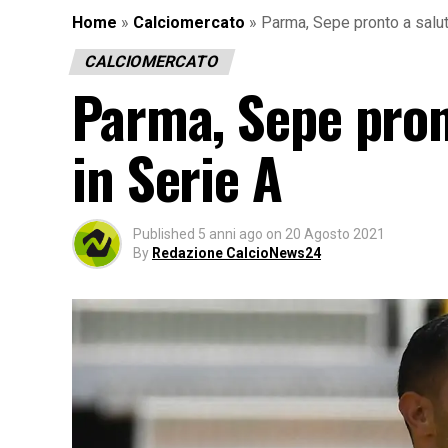
Home
»
Calciomercato
»
Parma, Sepe pronto a salut
CALCIOMERCATO
Parma, Sepe pron
in Serie A
Published
5 anni ago
on
20 Agosto 2021
By
Redazione CalcioNews24