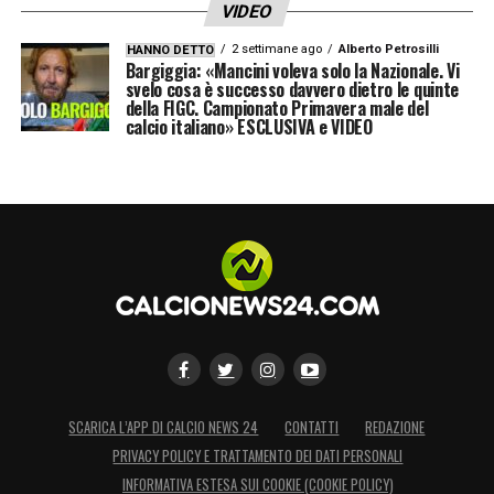
VIDEO
2 settimane ago
Alberto Petrosilli
HANNO DETTO
Bargiggia: «Mancini voleva solo la Nazionale. Vi
svelo cosa è successo davvero dietro le quinte
della FIGC. Campionato Primavera male del
calcio italiano» ESCLUSIVA e VIDEO
SCARICA L’APP DI CALCIO NEWS 24
CONTATTI
REDAZIONE
PRIVACY POLICY E TRATTAMENTO DEI DATI PERSONALI
INFORMATIVA ESTESA SUI COOKIE (COOKIE POLICY)