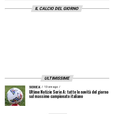
rosa all’altezza delle ambizioni. L’incontro
IL CALCIO DEL GIORNO
con il Napoli potrebbe essere decisivo per
sbloccare almeno una parte della maxi-
operazione. La sensazione è che il Pisa non
voglia restare a guardare.
LA PLAYLIST DELLE NOSTRE TOP NEWS
ULTIMISSIME
13 ore ago
SERIE A
Ultime Notizie Serie A: tutte le novità del giorno
sul massimo campionato italiano