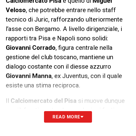
Calciomercato Pisa
è quello di
Miguel
Veloso
, che potrebbe entrare nello staff
tecnico di Juric, rafforzando ulteriormente
l’asse con Bergamo. A livello dirigenziale, i
rapporti tra Pisa e Napoli sono solidi:
Giovanni Corrado
, figura centrale nella
gestione del club toscano, mantiene un
dialogo costante con il diesse azzurro
Giovanni Manna
, ex Juventus, con il quale
esiste una stima reciproca.
Il
Calciomercato del Pisa
si muove dunque
su più fronti, puntando su relazioni forti e
READ MORE
strategie condivise per provare a portare in
Toscana giocatori di valore e costruire una