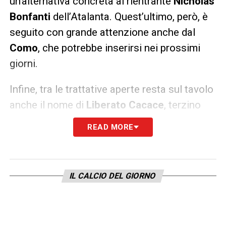
un’alternativa concreta al rientrante
Nicholas
Bonfanti
dell’Atalanta. Quest’ultimo, però, è
seguito con grande attenzione anche dal
Como
, che potrebbe inserirsi nei prossimi
giorni.
Infine, tra le trattative aperte resta sul tavolo
anche il nome di
Liberato Cacace
, terzino
sinistro dell’Empoli. Secondo quanto
READ MORE
riportato da
SestaPorta.News
, il Pisa
continua a monitorare la situazione
dell’esterno neozelandese, che potrebbe
IL CALCIO DEL GIORNO
rappresentare un rinforzo utile per
completare la linea difensiva.
Il
Calciomercato Pisa
è quindi in pieno