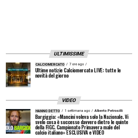
fermento: tra obiettivi ambiziosi e operazioni
in entrata mirate, la dirigenza nerazzurra si
muove con l’intento di consegnare a mister
Aquilani una rosa competitiva per puntare in
alto.
ULTIMISSIME
LA PLAYLIST DELLE NOSTRE TOP NEWS
7 ore ago
CALCIOMERCATO
Ultime notizie Calciomercato LIVE: tutte le
novità del giorno
VIDEO
1 settimana ago
Alberto Petrosilli
HANNO DETTO
Bargiggia: «Mancini voleva solo la Nazionale. Vi
svelo cosa è successo davvero dietro le quinte
della FIGC. Campionato Primavera male del
calcio italiano» ESCLUSIVA e VIDEO