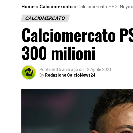
Home
»
Calciomercato
»
Calciomercato PSG: Neymar
CALCIOMERCATO
Calciomercato PS
300 milioni
Published
5 anni ago
on
12 Aprile 2021
By
Redazione CalcioNews24