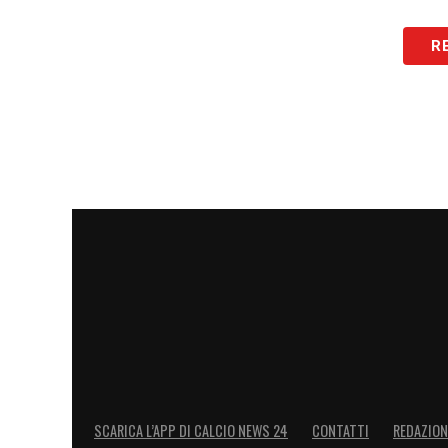
R
SCARICA L’APP DI CALCIO NEWS 24
CONTATTI
REDAZION