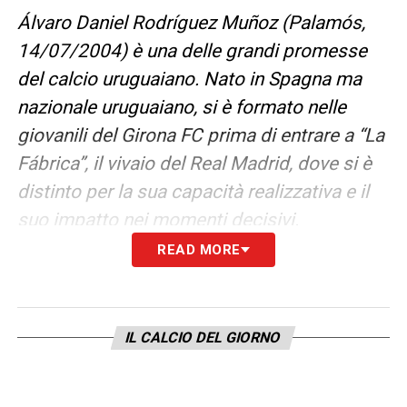
Álvaro Daniel Rodríguez Muñoz (Palamós,
14/07/2004) è una delle grandi promesse
del calcio uruguaiano. Nato in Spagna ma
nazionale uruguaiano, si è formato nelle
giovanili del Girona FC prima di entrare a “La
Fábrica”, il vivaio del Real Madrid, dove si è
distinto per la sua capacità realizzativa e il
suo impatto nei momenti decisivi.
READ MORE
Nella stagione 2022/23 ha debuttato con la
prima squadra del Real Madrid in LaLiga,
mostrando il suo potenziale con un assist
IL CALCIO DEL GIORNO
contro l’Osasuna e un gol nel derby di
Madrid contro l’Atlético. È stato
internazionale con l’Uruguay nelle categorie