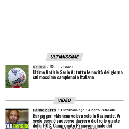
giovanili e ha fatto parte della squadra che
ha vinto il Mondiale Under 20 nel 2023, dove
è stato uno dei punti di riferimento offensivi.
Attaccante mancino, di grande stazza,
potenza fisica e buon gioco aereo, Álvaro
ULTIMISSIME
Rodríguez si distingue anche per il pressing,
la capacità di associarsi con i compagni e il
53 minuti ago
SERIE A
Ultime Notizie Serie A: tutte le novità del giorno
fiuto del gol. Il suo arrivo rafforza il reparto
sul massimo campionato italiano
offensivo dell’Elche CF e rappresenta
un’ulteriore conferma della ferma volontà del
VIDEO
Club di puntare su un progetto sportivo
1 settimana ago
Alberto Petrosilli
HANNO DETTO
giovane e con prospettive di crescita.
Bargiggia: «Mancini voleva solo la Nazionale. Vi
svelo cosa è successo davvero dietro le quinte
della FIGC. Campionato Primavera male del
Benvenuto, Álvaro!
“