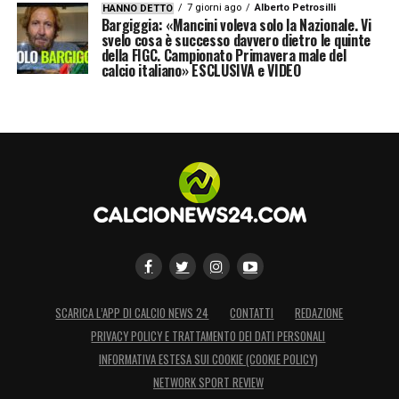
7 giorni ago
Alberto Petrosilli
HANNO DETTO
Bargiggia: «Mancini voleva solo la Nazionale. Vi
svelo cosa è successo davvero dietro le quinte
della FIGC. Campionato Primavera male del
calcio italiano» ESCLUSIVA e VIDEO
SCARICA L’APP DI CALCIO NEWS 24
CONTATTI
REDAZIONE
PRIVACY POLICY E TRATTAMENTO DEI DATI PERSONALI
INFORMATIVA ESTESA SUI COOKIE (COOKIE POLICY)
NETWORK SPORT REVIEW