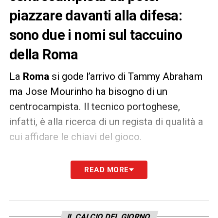
piazzare davanti alla difesa:
sono due i nomi sul taccuino
della Roma
La
Roma
si gode l’arrivo di Tammy Abraham
ma Jose Mourinho ha bisogno di un
centrocampista. Il tecnico portoghese,
infatti, è alla ricerca di un regista di qualità a
cui affidare le chiavi del gioco.
Come riporta il
Corriere dello Sport
,
sfumato
READ MORE
Xhaka
sono due i nomi sul taccuino dello
Special One:
Torreira
, già in Serie A con la
Sampdoria, e
Zakaria
del Borussia
IL CALCIO DEL GIORNO