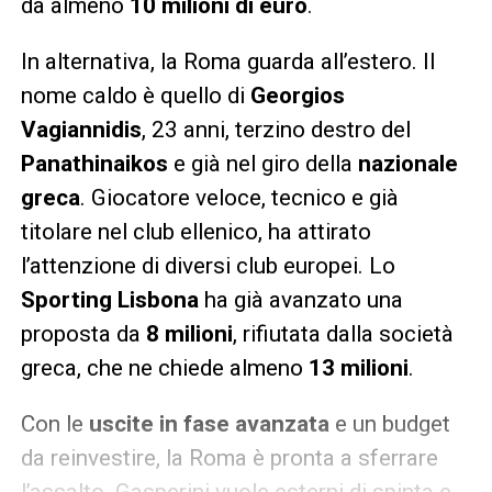
da almeno
10 milioni di euro
.
In alternativa, la Roma guarda all’estero. Il
nome caldo è quello di
Georgios
Vagiannidis
, 23 anni, terzino destro del
Panathinaikos
e già nel giro della
nazionale
greca
. Giocatore veloce, tecnico e già
titolare nel club ellenico, ha attirato
l’attenzione di diversi club europei. Lo
Sporting Lisbona
ha già avanzato una
proposta da
8 milioni
, rifiutata dalla società
greca, che ne chiede almeno
13 milioni
.
Con le
uscite in fase avanzata
e un budget
da reinvestire, la Roma è pronta a sferrare
l’assalto. Gasperini vuole esterni di spinta e