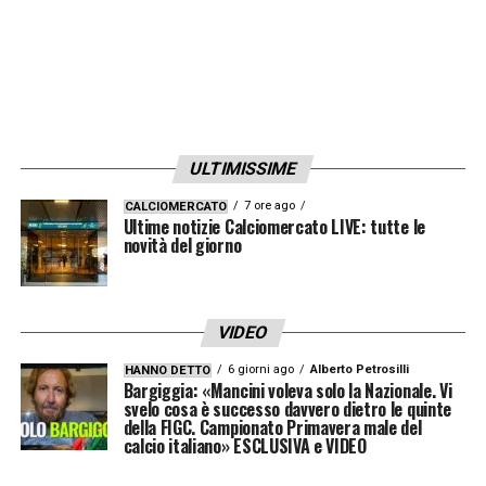
Con la stagione ormai alle porte, ogni giorno
può essere decisivo: i tifosi attendono novità
con grande interesse, sperando che il
Calciomercato Sassuolo
porti i rinforzi
giusti per tornare subito protagonisti.
ULTIMISSIME
LA PLAYLIST DELLE NOSTRE TOP NEWS
7 ore ago
CALCIOMERCATO
Ultime notizie Calciomercato LIVE: tutte le
novità del giorno
VIDEO
6 giorni ago
Alberto Petrosilli
HANNO DETTO
Bargiggia: «Mancini voleva solo la Nazionale. Vi
svelo cosa è successo davvero dietro le quinte
della FIGC. Campionato Primavera male del
calcio italiano» ESCLUSIVA e VIDEO