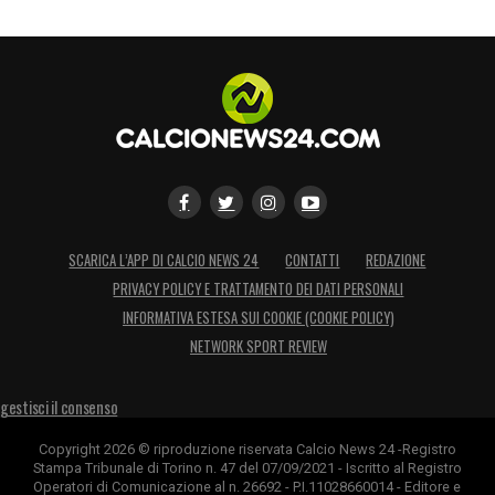
SCARICA L’APP DI CALCIO NEWS 24
CONTATTI
REDAZIONE
PRIVACY POLICY E TRATTAMENTO DEI DATI PERSONALI
INFORMATIVA ESTESA SUI COOKIE (COOKIE POLICY)
NETWORK SPORT REVIEW
gestisci il consenso
Copyright 2026 © riproduzione riservata Calcio News 24 -Registro
Stampa Tribunale di Torino n. 47 del 07/09/2021 - Iscritto al Registro
Operatori di Comunicazione al n. 26692 - P.I.11028660014 - Editore e