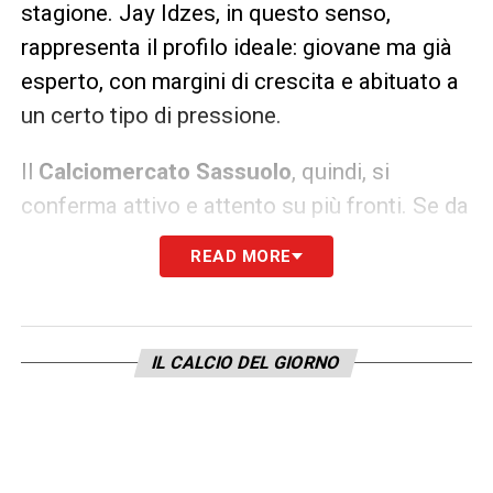
stagione. Jay Idzes, in questo senso,
rappresenta il profilo ideale: giovane ma già
esperto, con margini di crescita e abituato a
un certo tipo di pressione.
Il
Calciomercato Sassuolo
, quindi, si
conferma attivo e attento su più fronti. Se da
un lato continua la ricerca del rinforzo
READ MORE
offensivo, dall’altro si lavora per garantire
solidità al reparto arretrato, consapevoli che
una difesa affidabile è alla base di qualsiasi
IL CALCIO DEL GIORNO
progetto ambizioso. L’eventuale arrivo di
Idzes segnerebbe un colpo importante, sia in
termini tecnici che strategici.