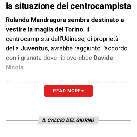
la situazione del centrocampista
Rolando Mandragora sembra destinato a
vestire la maglia del Torino
. il
centrocampista dell’Udinese, di proprietà
della
Juventus
, avrebbe raggiunto l’accordo
con i granata dove ritroverebbe
Davide
Nicola
.
Come riportato da
Sky Sport
,
tutto fatto tra
READ MORE
Udinese e Torino
. Mancherebbe solo
l’accordo con la
Juventus
per la società
granata: il centrocampista avrebbe espresso
la sua volontà di vestire la maglia granata.
IL CALCIO DEL GIORNO