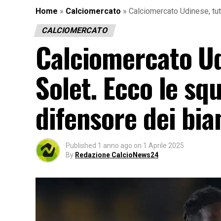
Home
»
Calciomercato
»
Calciomercato Udinese, tut
CALCIOMERCATO
Calciomercato Udi
Solet. Ecco le sq
difensore dei bia
Published
1 anno ago
on
1 Aprile 2025
By
Redazione CalcioNews24