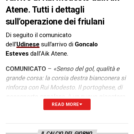
Atene. Tutti i dettagli
sull’operazione dei friulani
Di seguito il comunicato
dell’
Udinese
sull’arrivo di
Goncalo
Esteves
dall’Aik Atene.
COMUNICATO
–
«Senso del gol, qualità e
grande corsa: la corsia destra bianconera si
rinforza con Rui Modesto. Il portoghese, di
passaporto angolano, è un nuovo giocatore
READ MORE
dell’Udinese. Ha firmato un contratto
quadriennale ed è stato acquistato a titolo
definitivo dagli svedesi dell’Aik Solna.
Modesto arricchisce il ventaglio di scelte di
IL CALCIO DEL GIORNO