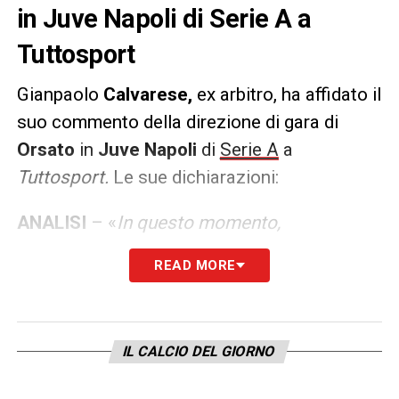
in Juve Napoli di Serie A a
Tuttosport
Gianpaolo
Calvarese,
ex arbitro, ha affidato il
suo commento della direzione di gara di
Orsato
in
Juve Napoli
di
Serie A
a
Tuttosport.
Le sue dichiarazioni:
ANALISI
– «
In questo momento,
considerando la flessione di Marciniak,
READ MORE
Turpin e Gil Manzano, Daniele Orsato è il
miglior arbitro d’Europa. L’arbitro di Schio
viene designato in una partita difficile per
IL CALCIO DEL GIORNO
storia e classifica ma anche a causa delle
recenti polemiche. Nonostante le sterili e