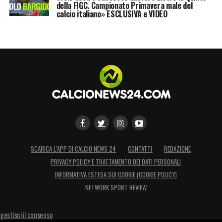
movimento delle braccia del difensore è
della FIGC. Campionato Primavera male del
calcio italiano» ESCLUSIVA e VIDEO
coerente con la dinamica, e in più Di Lorenzo
è di spalle: non ci sono gli elementi per la
punibilità. Corretti i gialli: su Bremer
sufficiente l’ammonizione, non c’è violenza
nel gesto».
LA PLAYLIST DELLE NOSTRE TOP NEWS
SCARICA L’APP DI CALCIO NEWS 24
CONTATTI
REDAZIONE
PRIVACY POLICY E TRATTAMENTO DEI DATI PERSONALI
INFORMATIVA ESTESA SUI COOKIE (COOKIE POLICY)
NETWORK SPORT REVIEW
gestisci il consenso