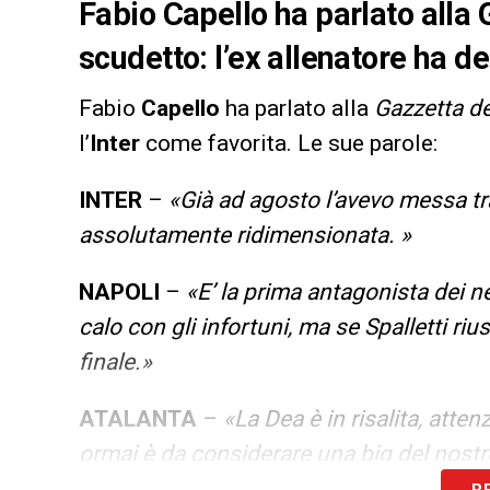
Fabio Capello ha parlato alla 
scudetto: l’ex allenatore ha de
Fabio
Capello
ha parlato alla
Gazzetta de
l’
Inter
come favorita. Le sue parole:
INTER
–
«Già ad agosto l’avevo messa tra
assolutamente ridimensionata. »
NAPOLI
–
«E’ la prima antagonista dei ne
calo con gli infortuni, ma se Spalletti riu
finale.»
ATALANTA
–
«La Dea è in risalita, atte
ormai è da considerare una big del nost
R