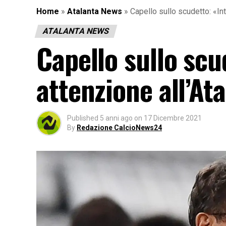
Home
»
Atalanta News
»
Capello sullo scudetto: «Int
ATALANTA NEWS
Capello sullo scu
attenzione all’At
Published
5 anni ago
on
17 Dicembre 2021
By
Redazione CalcioNews24