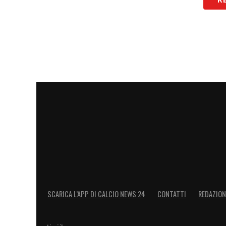
MILAN
–
«Era partito bene, ma credo che
insostenibile per la squadra di Pioli.»
LA PLAYLIST DELLE NOSTRE TOP NEW
SCARICA L’APP DI CALCIO NEWS 24
CONTATTI
REDAZION