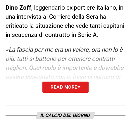
Dino Zoff
, leggendario ex portiere italiano, in
una intervista al Corriere della Sera ha
criticato la situazione che vede tanti capitani
in scadenza di contratto in Serie A.
«La fascia per me era un valore, ora non lo è
più: tutti si battono per ottenere contratti
migliori. Quel ruolo è importante e dovrebbe
essere assegnato non in base al numero di
presenze ma alla personalità, all’abilità nel
READ MORE
trasmettere principi ai compagni, alla
capacità di confrontarsi con l’arbitro. Vedo il
rugby e mi sembra che sia tutto diverso, lì
IL CALCIO DEL GIORNO
sono davvero all’avanguardia per la