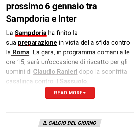
prossimo 6 gennaio tra
Sampdoria e Inter
La
Sampdoria
ha finito la
sua
preparazione
in vista della sfida contro
la
Roma
. La gara, in programma domani alle
ore 15, sarà un’occasione di riscatto per gli
uomini di
Claudio Ranieri
dopo la sconfitta
casalinga contro il
Sassuolo
.
READ MORE
Fabio Caressa
è andato oltre alla sfida
contro i giallorossi e ha già messo nel mirino
il match del
Ferraris
contro l’
Inter
. Il noto
IL CALCIO DEL GIORNO
telecronista sportivo, tra le frequenze
di
Radio Deejay,
ha lanciato il suo pronostico