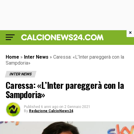
×
Home
»
Inter News
»
Caressa: «L’Inter pareggerà con la
Sampdoria»
INTER NEWS
Caressa: «L’Inter pareggerà con la
Sampdoria»
Published
6 anni ago
on
2 Gennaio 2021
By
Redazione CalcioNews24