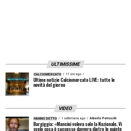
sulla sfida tra blucerchiati e
nerazzurri:
«L’Inter pareggia con la
Sampdoria mercoledì».
LA PLAYLIST DELLE NOSTRE TOP NEWS
ULTIMISSIME
11 ore ago
CALCIOMERCATO
Ultime notizie Calciomercato LIVE: tutte le
novità del giorno
VIDEO
1 settimana ago
Alberto Petrosilli
HANNO DETTO
Bargiggia: «Mancini voleva solo la Nazionale. Vi
svelo cosa è successo davvero dietro le quinte