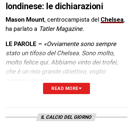
londinese: le dichiarazioni
Mason Mount
, centrocampista del
Chelsea
,
ha parlato a
Tatler Magazine.
LE PAROLE –
«Ovviamente sono sempre
stato un tifoso del Chelsea. Sono molto,
molto felice qui. Abbiamo vinto dei trofei,
che è un mio grande obiettivo, voglio
sempre vincere».
READ MORE
LA PLAYLIST DELLE NOSTRE TOP NEWS
IL CALCIO DEL GIORNO