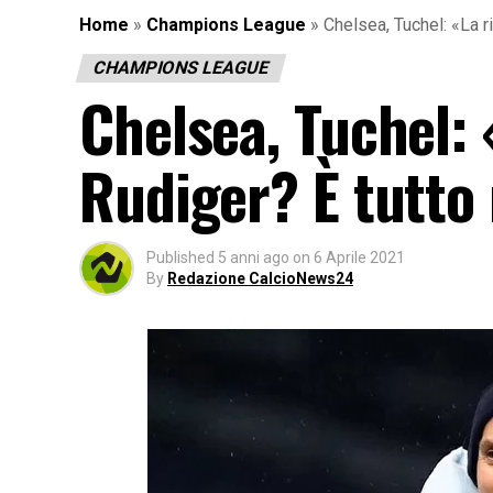
Home
»
Champions League
»
Chelsea, Tuchel: «La r
CHAMPIONS LEAGUE
Chelsea, Tuchel: 
Rudiger? È tutto 
Published
5 anni ago
on
6 Aprile 2021
By
Redazione CalcioNews24