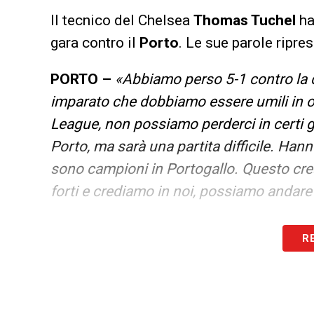
Il tecnico del Chelsea
Thomas Tuchel
ha
gara contro il
Porto
. Le sue parole ripr
PORTO –
«Abbiamo perso 5-1 contro la 
imparato che dobbiamo essere umili in og
League, non possiamo perderci in certi g
Porto, ma sarà una partita difficile. Ha
sono campioni in Portogallo. Questo cr
forti e crediamo in noi, possiamo andare
RISSA KEPA RUDIGER –
«È naturale che 
R
genere. Ci sentiamo più a nostro agio q
reazioni come positive, ovviamente ci son