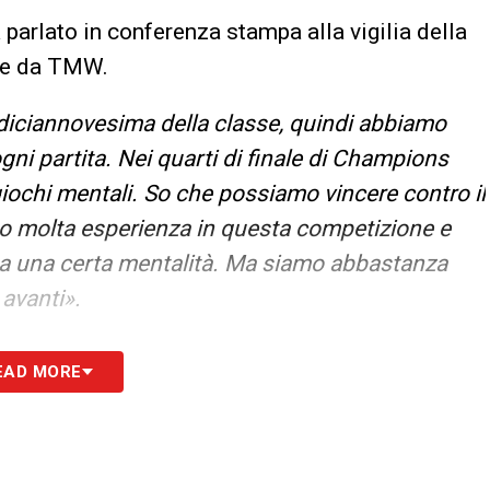
 parlato in conferenza stampa alla vigilia della
ese da TMW.
diciannovesima della classe, quindi abbiamo
ni partita. Nei quarti di finale di Champions
iochi mentali. So che possiamo vincere contro il
nno molta esperienza in questa competizione e
ea una certa mentalità. Ma siamo abbastanza
 avanti».
ci siano reazioni del genere dopo una partita del
EAD MORE
uando vinciamo. Accettiamo questo tipo di
o delle regole ma è tutto risolto».