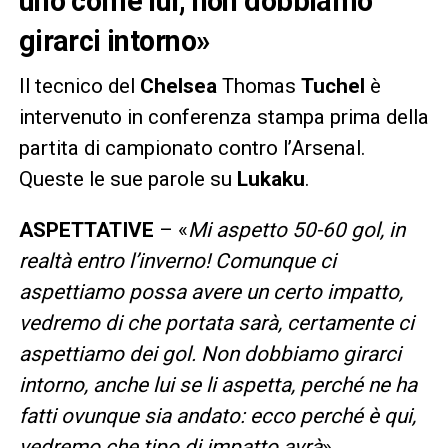
uno come lui, non dobbiamo
girarci intorno»
Il tecnico del
Chelsea
Thomas
Tuchel
è
intervenuto in conferenza stampa prima della
partita di campionato contro l’Arsenal.
Queste le sue parole su
Lukaku
.
ASPETTATIVE
– «
Mi aspetto 50-60 gol, in
realtà entro l’inverno! Comunque ci
aspettiamo possa avere un certo impatto,
vedremo di che portata sarà, certamente ci
aspettiamo dei gol. Non dobbiamo girarci
intorno, anche lui se li aspetta, perché ne ha
fatti ovunque sia andato: ecco perché è qui,
vedremo che tipo di impatto avrà
».