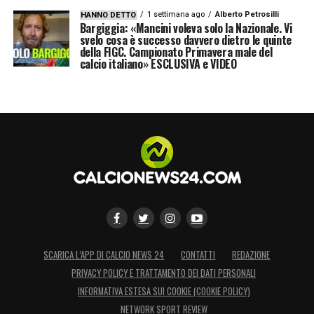
1 settimana ago
Alberto Petrosilli
HANNO DETTO
Bargiggia: «Mancini voleva solo la Nazionale. Vi
svelo cosa è successo davvero dietro le quinte
della FIGC. Campionato Primavera male del
calcio italiano» ESCLUSIVA e VIDEO
SCARICA L’APP DI CALCIO NEWS 24
CONTATTI
REDAZIONE
PRIVACY POLICY E TRATTAMENTO DEI DATI PERSONALI
INFORMATIVA ESTESA SUI COOKIE (COOKIE POLICY)
NETWORK SPORT REVIEW