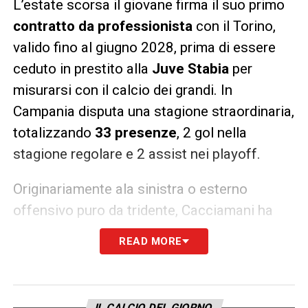
L’estate scorsa il giovane firma il suo primo
contratto da professionista
con il Torino,
valido fino al giugno 2028, prima di essere
ceduto in prestito alla
Juve Stabia
per
misurarsi con il calcio dei grandi. In
Campania disputa una stagione straordinaria,
totalizzando
33 presenze
, 2 gol nella
stagione regolare e 2 assist nei playoff.
Originariamente ala sinistra o esterno
offensivo puro da tridente, Cacciamani ha
completato una
metamorfosi tattica
sotto
READ MORE
la guida di
Ignazio Abate
, impiegato
prevalentemente come
quinto di sinistra nel
3-5-2
. Dotato di
progressione palla al piede
,
IL CALCIO DEL GIORNO