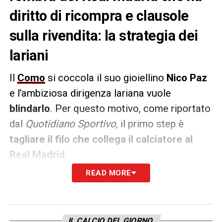
diritto di ricompra e clausole
sulla rivendita: la strategia dei
lariani
Il
Como
si coccola il suo gioiellino
Nico Paz
e l’ambiziosa dirigenza lariana vuole
blindarlo
. Per questo motivo, come riportato
dal
Quotidiano Sportivo
, il primo step è
tagliare il filo che collega il calciatore al
Real Madrid.
READ MORE
Le
Merengues
infatti hanno un
diritto di
ricompra a 10-12 milioni
, oltre che una
percentuale sulla rivendita parti al
50%
o la
IL CALCIO DEL GIORNO