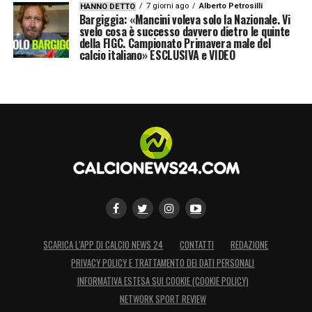
7 giorni ago
Alberto Petrosilli
HANNO DETTO
Bargiggia: «Mancini voleva solo la Nazionale. Vi
svelo cosa è successo davvero dietro le quinte
della FIGC. Campionato Primavera male del
calcio italiano» ESCLUSIVA e VIDEO
SCARICA L’APP DI CALCIO NEWS 24
CONTATTI
REDAZIONE
PRIVACY POLICY E TRATTAMENTO DEI DATI PERSONALI
INFORMATIVA ESTESA SUI COOKIE (COOKIE POLICY)
NETWORK SPORT REVIEW