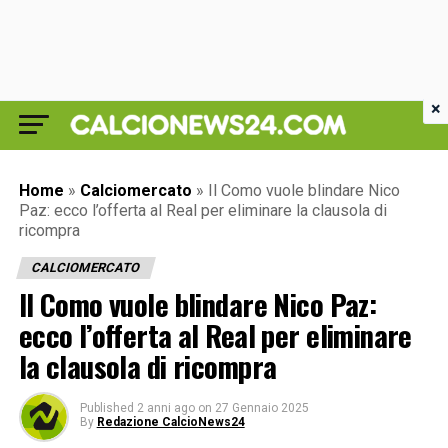
×
Home
»
Calciomercato
»
Il Como vuole blindare Nico
Paz: ecco l’offerta al Real per eliminare la clausola di
ricompra
CALCIOMERCATO
Il Como vuole blindare Nico Paz:
ecco l’offerta al Real per eliminare
la clausola di ricompra
Published
2 anni ago
on
27 Gennaio 2025
By
Redazione CalcioNews24