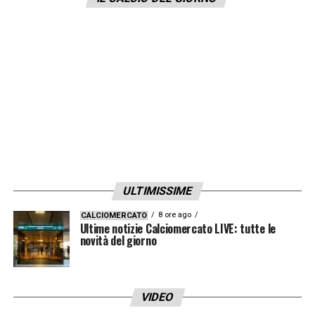
possibilità di pareggiare l’offerta. Per questo
motivo la dirigenza sta lavorando per
togliere questi vincoli
, offrendo subito
un’offerta attorno ai
20 milioni
. Una volta
risolto questo problema, la priorità sarà il
suo
rinnovo di contratto.
LA PLAYLIST DELLE NOSTRE TOP NEWS
ULTIMISSIME
8 ore ago
CALCIOMERCATO
Ultime notizie Calciomercato LIVE: tutte le
novità del giorno
VIDEO