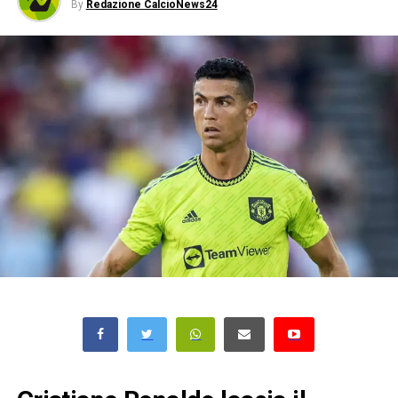
By
Redazione CalcioNews24