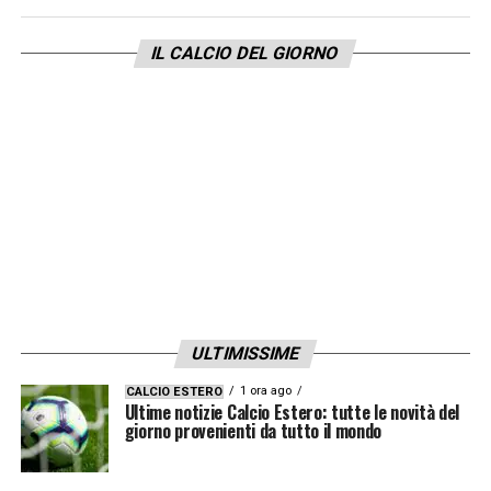
presenze, e augura a lui e alla sua famiglia
IL CALCIO DEL GIORNO
ogni bene per il futuro. Tutti al Manchester
United rimangono concentrati sul continuare
i progressi della squadra sotto Erik ten Hag
e lavorare insieme per raggiungere il
successo in campo.
LA PLAYLIST DELLE NOSTRE TOP NEWS
ULTIMISSIME
1 ora ago
CALCIO ESTERO
Ultime notizie Calcio Estero: tutte le novità del
giorno provenienti da tutto il mondo