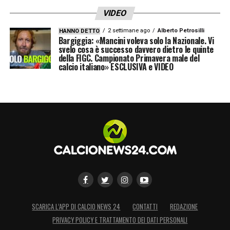
VIDEO
2 settimane ago
Alberto Petrosilli
HANNO DETTO
Bargiggia: «Mancini voleva solo la Nazionale. Vi
svelo cosa è successo davvero dietro le quinte
della FIGC. Campionato Primavera male del
calcio italiano» ESCLUSIVA e VIDEO
SCARICA L’APP DI CALCIO NEWS 24
CONTATTI
REDAZIONE
PRIVACY POLICY E TRATTAMENTO DEI DATI PERSONALI