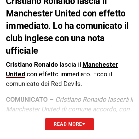
Cristiano Ronaldo lascia il
Manchester United con effetto
immediato. Lo ha comunicato il
club inglese con una nota
ufficiale
Cristiano Ronaldo
lascia il
Manchester
United
con effetto immediato. Ecco il
comunicato dei Red Devils.
COMUNICATO –
Cristiano Ronaldo lascerà il
Manchester United di comune accordo, con
effetto immediato. Il club lo ringrazia per il
READ MORE
suo immenso contributo in due periodi
all’Old Trafford, segnando 145 gol in 346