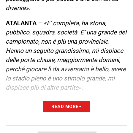
diversa».
ATALANTA
–
«E’ completa, ha storia,
pubblico, squadra, società. E’ una grande del
campionato, non è più una provinciale.
Hanno un seguito grandissimo, mi dispiace
delle porte chiuse, maggiormente domani,
perché giocare lì da avversario è bello, avere
lo stadio pieno è uno stimolo grande, mi
dispiace più di altre partite».
SFIDA AL VERTICE –
«
Noi non facciamo
READ MORE
scontri né per l’alta classifica né per la bassa
classifica, questo è uno scontro dove
vogliamo cercare di fare risultato, vogliamo