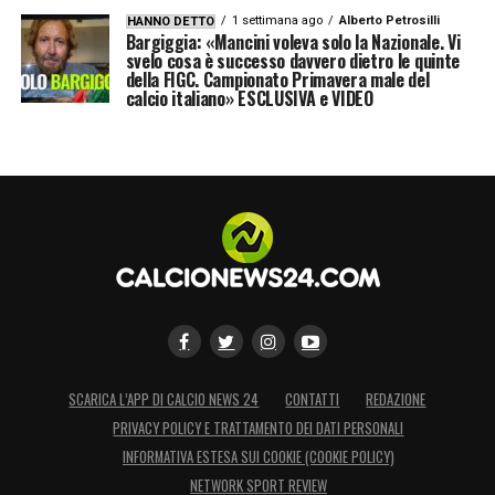
1 settimana ago
Alberto Petrosilli
HANNO DETTO
Bargiggia: «Mancini voleva solo la Nazionale. Vi
svelo cosa è successo davvero dietro le quinte
della FIGC. Campionato Primavera male del
calcio italiano» ESCLUSIVA e VIDEO
SCARICA L’APP DI CALCIO NEWS 24
CONTATTI
REDAZIONE
PRIVACY POLICY E TRATTAMENTO DEI DATI PERSONALI
INFORMATIVA ESTESA SUI COOKIE (COOKIE POLICY)
NETWORK SPORT REVIEW