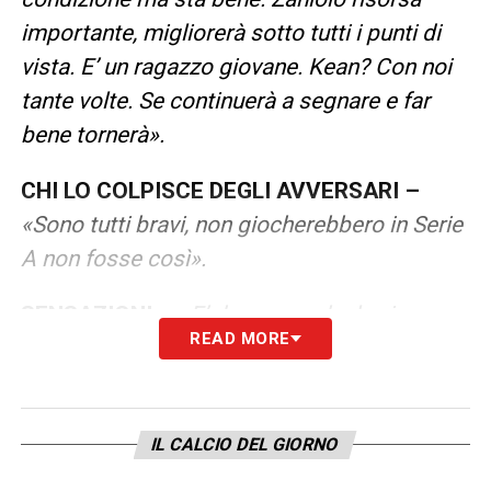
importante, migliorerà sotto tutti i punti di
vista. E’ un ragazzo giovane. Kean? Con noi
tante volte. Se continuerà a segnare e far
bene tornerà».
CHI LO COLPISCE DEGLI AVVERSARI –
«Sono tutti bravi, non giocherebbero in Serie
A non fosse così».
SENSAZIONI –
«E’ da marzo che la vivo
READ MORE
abbastanza male. Meritavamo di andare al
Mondiale ma non abbiamo sfruttato le
occasioni. Il calcio è anche questo, non
IL CALCIO DEL GIORNO
possiamo fare più nulla per questa
delusione. Una Coppa del Mondo senza