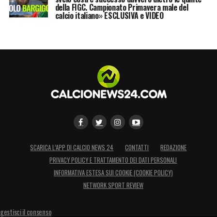
della FIGC. Campionato Primavera male del
situazione, di dare continuità ai risultati. Il
calcio italiano» ESCLUSIVA e VIDEO
campionato è ancora lungo, ora viene il
difficile».
LEGGI LA CONFERENZA INTEGRALE SU
CAGLIARI NEWS 24
LA PLAYLIST DELLE NOSTRE TOP NEWS
SCARICA L’APP DI CALCIO NEWS 24
CONTATTI
REDAZIONE
PRIVACY POLICY E TRATTAMENTO DEI DATI PERSONALI
INFORMATIVA ESTESA SUI COOKIE (COOKIE POLICY)
NETWORK SPORT REVIEW
gestisci il consenso