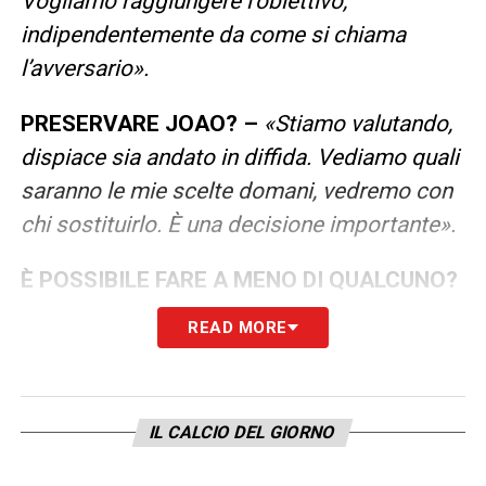
Vogliamo raggiungere l’obiettivo,
indipendentemente da come si chiama
l’avversario».
PRESERVARE JOAO? –
«Stiamo valutando,
dispiace sia andato in diffida. Vediamo quali
saranno le mie scelte domani, vedremo con
chi sostituirlo. È una decisione importante».
È POSSIBILE FARE A MENO DI QUALCUNO?
–
«Vediamo domani, vedremo le scelte. Noi
READ MORE
la viviamo come se fosse l’ultima gara.
Vogliamo mettere in campo una formazione
che sia al top. Oggi c’è il Napoli e quindi
IL CALCIO DEL GIORNO
dobbiamo provare a portare via un risultato
positivo, sebbene sulla carta sia molto