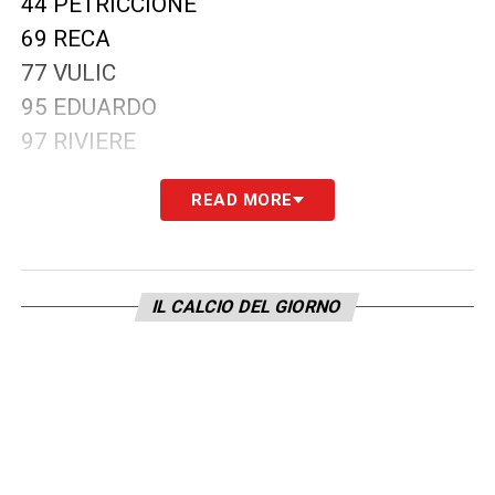
44 PETRICCIONE
69 RECA
77 VULIC
95 EDUARDO
97 RIVIERE
READ MORE
LA PLAYLIST DELLE NOSTRE TOP NEWS
IL CALCIO DEL GIORNO