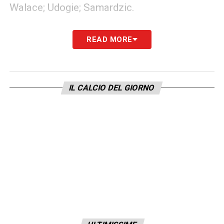
Walace; Udogie; Samardzic.
Attaccanti
: Success; Beto; Deulofeu;
READ MORE
Pussetto; Nestorovski; Forestieri.
LA PLAYLIST DELLE NOSTRE TOP NEWS
IL CALCIO DEL GIORNO