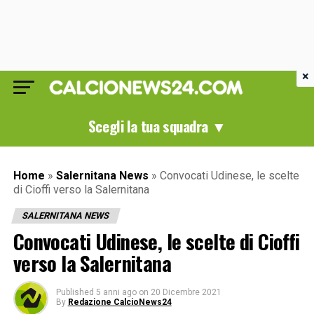
×
Scegli la tua squadra ▼
Home
»
Salernitana News
»
Convocati Udinese, le scelte
di Cioffi verso la Salernitana
SALERNITANA NEWS
Convocati Udinese, le scelte di Cioffi
verso la Salernitana
Published
5 anni ago
on
20 Dicembre 2021
By
Redazione CalcioNews24