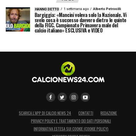
1 settimana ago
Alberto Petrosilli
HANNO DETTO
Bargiggia: «Mancini voleva solo la Nazionale. Vi
svelo cosa è successo davvero dietro le quinte
della FIGC. Campionato Primavera male del
calcio italiano» ESCLUSIVA e VIDEO
SCARICA L’APP DI CALCIO NEWS 24
CONTATTI
REDAZIONE
PRIVACY POLICY E TRATTAMENTO DEI DATI PERSONALI
INFORMATIVA ESTESA SUI COOKIE (COOKIE POLICY)