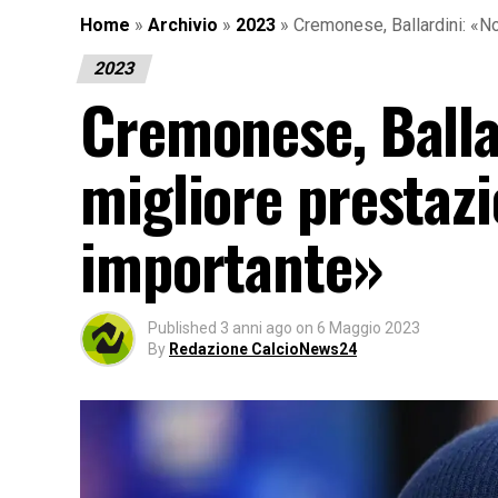
Home
»
Archivio
»
2023
»
Cremonese, Ballardini: «No
2023
Cremonese, Balla
migliore prestazi
importante»
Published
3 anni ago
on
6 Maggio 2023
By
Redazione CalcioNews24