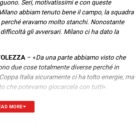
guono. Seri, motivatissimi e con queste
 Milano abbiam tenuto bene il campo, la squadra
no perché eravamo molto stanchi. Nonostante
ifficoltà gli avversari. Milano ci ha dato la
VOLEZZA
– «
Da una parte abbiamo visto che
sono due cose totalmente diverse perché in
Coppa Italia sicuramente ci ha tolto energie, ma
o che potevamo giocarcela con tutti
».
mo affrontata male perché siamo stati
EAD MORE
ue partite ben fatte e magari siamo andati lì
care contro quelle squadre lì in quel modo.
coppola
».