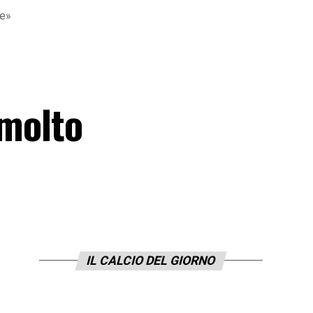
te»
a
 molto
IL CALCIO DEL GIORNO