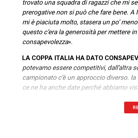
trovato una squadra di ragazzi che mi se
prerogative non si può che fare bene. A
mi è piaciuta molto, stasera un po’ me
questo c’era la generosità per mettere in d
consapevolezza
».
LA COPPA ITALIA HA DATO CONSAPE
potevamo essere competitivi, dall’altra 
campionato c’è un approccio diverso. la 
ce ne ha anche date perché abbiamo vist
SVOLTA CON L’UDINESE
– «
Noi l’abbia
R
presuntuosi con l’Udinese. Venivamo da d
con un po’ di presunzione e non puoi gio
Giustamente abbiamo preso una bella s