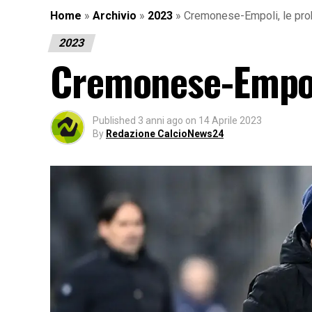
Home
»
Archivio
»
2023
»
Cremonese-Empoli, le prob
2023
Cremonese-Empoli
Published
3 anni ago
on
14 Aprile 2023
By
Redazione CalcioNews24