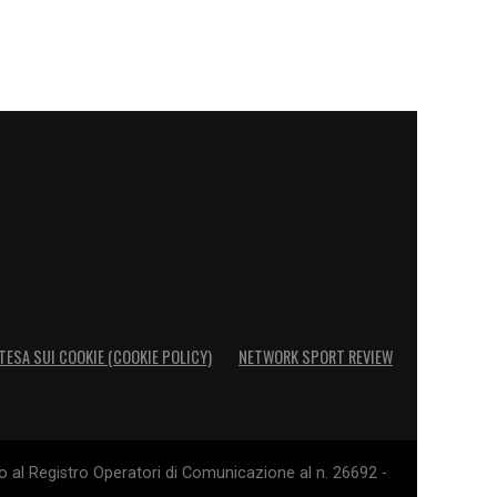
TESA SUI COOKIE (COOKIE POLICY)
NETWORK SPORT REVIEW
o al Registro Operatori di Comunicazione al n. 26692 -