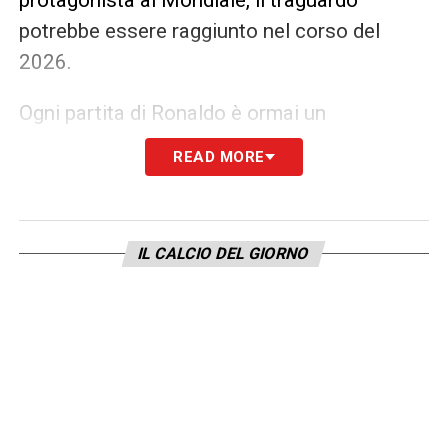
potrebbe essere raggiunto nel corso del
2026.
Ogni partita di Ronaldo è ormai un
appuntamento con la storia. La doppietta di
READ MORE
ieri ha consolidato ulteriormente il suo
status di miglior marcatore di tutti i tempi
delle nazionali, con
140 reti in 222
IL CALCIO DEL GIORNO
presenze
, altro record assoluto. Mentre il
suo eterno rivale Messi sembra avvicinarsi
alla fine della sua carriera con l’Argentina,
Cristiano continua a spingere
sull’acceleratore, instancabile e immortale,
con un obiettivo chiaro in mente. La caccia è