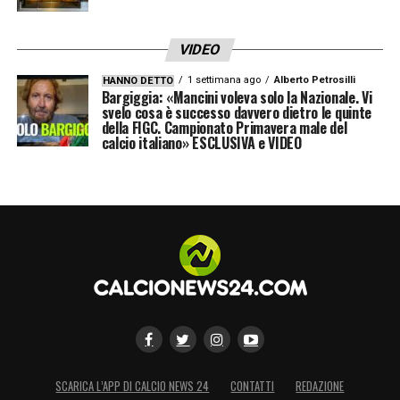
VIDEO
1 settimana ago
Alberto Petrosilli
HANNO DETTO
Bargiggia: «Mancini voleva solo la Nazionale. Vi
svelo cosa è successo davvero dietro le quinte
della FIGC. Campionato Primavera male del
calcio italiano» ESCLUSIVA e VIDEO
SCARICA L’APP DI CALCIO NEWS 24
CONTATTI
REDAZIONE